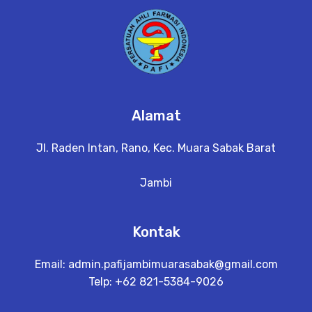
Alamat
Jl. Raden Intan, Rano, Kec. Muara Sabak Barat
Jambi
Kontak
Email:
admin.pafijambimuarasabak@gmail.com
Telp: +62 821-5384-9026