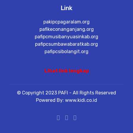
Link
pakipcpagaralam.org
pafikeconanganjang.org
pafipcmusibanyuasinkab.org
pafipcsumbawabaratkab.org
pafipcsibolangit.org
Lihat link lengkap
© Copyright 2023 PAFI - All Rights Reserved
Powered By: www.kidi.co.id